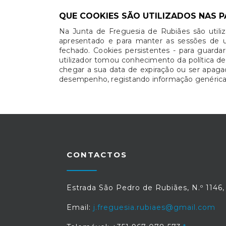
QUE COOKIES SÃO UTILIZADOS NAS P
Na Junta de Freguesia de Rubiães são utiliz
apresentado e para manter as sessões de u
fechado. Cookies persistentes - para guarda
utilizador tomou conhecimento da política d
chegar a sua data de expiração ou ser apagado
desempenho, registando informação genérica d
CONTACTOS
Estrada São Pedro de Rubiães, N.º 1146
Email:
j.freguesia.rubiaes@gmail.com