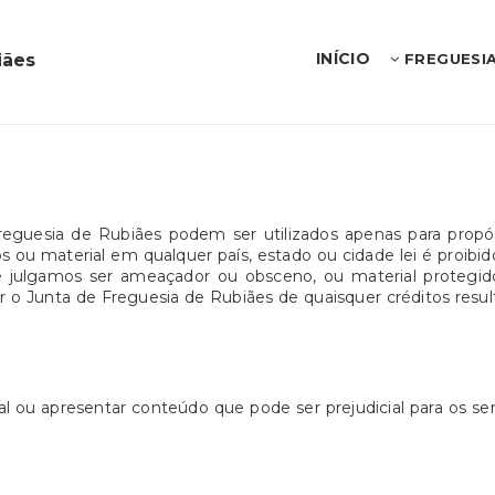
INÍCIO
iães
FREGUESI
Freguesia de Rubiães podem ser utilizados apenas para propó
ou material em qualquer país, estado ou cidade lei é proibido. 
que julgamos ser ameaçador ou obsceno, ou material protegid
o Junta de Freguesia de Rubiães de quaisquer créditos resulta
l ou apresentar conteúdo que pode ser prejudicial para os se