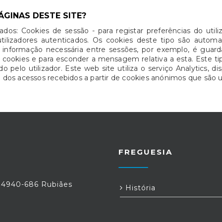
ÁGINAS DESTE SITE?
ados: Cookies de sessão - para registar preferências do uti
tilizadores autenticados. Os cookies deste tipo são aut
r informação necessária entre sessões, por exemplo, é guar
e cookies e para esconder a mensagem relativa a esta. Este
 pelo utilizador. Este web site utiliza o serviço Analytics, di
os acessos recebidos a partir de cookies anónimos que são u
FREGUESIA
, 4940-686 Rubiães
História