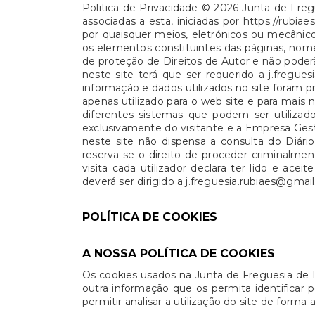
Politica de Privacidade © 2026 Junta de Freg
associadas a esta, iniciadas por https://rubi
por quaisquer meios, eletrónicos ou mecâni
os elementos constituintes das páginas, nome
de proteção de Direitos de Autor e não poderã
neste site terá que ser requerido a j.fregu
informação e dados utilizados no site foram p
apenas utilizado para o web site e para mai
diferentes sistemas que podem ser utilizado
exclusivamente do visitante e a Empresa Gest
neste site não dispensa a consulta do Diár
reserva-se o direito de proceder criminalme
visita cada utilizador declara ter lido e ac
deverá ser dirigido a j.freguesia.rubiaes@gmai
POLÍTICA DE COOKIES
A NOSSA POLÍTICA DE COOKIES
Os cookies usados na Junta de Freguesia de 
outra informação que os permita identificar 
permitir analisar a utilização do site de forma