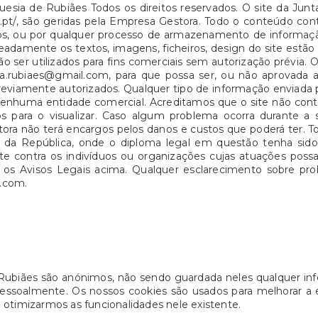
uesia de Rubiães Todos os direitos reservados. O site da Jun
aes.pt/, são geridas pela Empresa Gestora. Todo o conteúdo c
cos, ou por qualquer processo de armazenamento de informa
adamente os textos, imagens, ficheiros, design do site estão 
o ser utilizados para fins comerciais sem autorização prévia.
esia.rubiaes@gmail.com, para que possa ser, ou não aprovada 
reviamente autorizados. Qualquer tipo de informação enviada po
s nenhuma entidade comercial. Acreditamos que o site não co
s para o visualizar. Caso algum problema ocorra durante a s
ora não terá encargos pelos danos e custos que poderá ter. To
io da República, onde o diploma legal em questão tenha si
nte contra os indivíduos ou organizações cujas atuações po
eite os Avisos Legais acima. Qualquer esclarecimento sobre p
l.com.
Rubiães são anónimos, não sendo guardada neles qualquer inf
pessoalmente. Os nossos cookies são usados para melhorar a e
 a otimizarmos as funcionalidades nele existente.