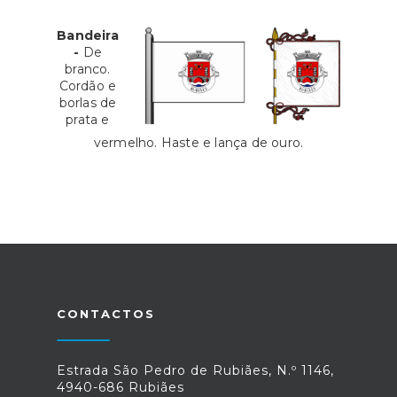
Bandeira
-
De
branco.
Cordão e
borlas de
prata e
vermelho. Haste e lança de ouro.
CONTACTOS
Estrada São Pedro de Rubiães, N.º 1146,
4940-686 Rubiães