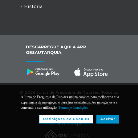
História
DESCARREGUE AQUI A APP
GESAUTARQUIA,
© 2026 Junta de Freguesia de Rubiães. Todos os
A Junta de Freguesia de Rubiães utiliza cookies para melhorar a sua
direitos reservados |
Termos e Condições
|
*
experiência de navegação e para fins estatísticos. Ao navegar está a
Chamada para a rede/móvel fixa nacional
consentir a sua utilização.
Termos e Condições
Definiçoes de Cookies
Aceitar
Desenvolvido por: