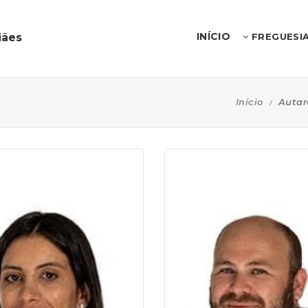
INÍCIO
iães
FREGUESI
Início
Autar