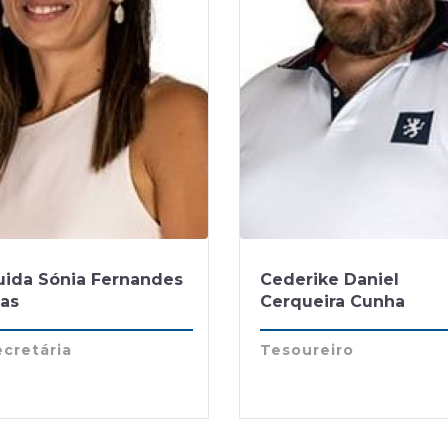
uida Sónia Fernandes
Cederike Daniel
ias
Cerqueira Cunha
cretária
Tesoureiro